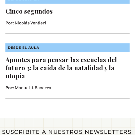
Cinco segundos
Por:
Nicolás Ventieri
Fotografía: Gabriel Orge (“Presente: retratos de la educación argentina”)
DESDE EL AULA
Apuntes para pensar las escuelas del
futuro 3: la caída de la natalidad y la
utopía
Por:
Manuel J. Becerra
SUSCRIBITE A NUESTROS NEWSLETTERS: