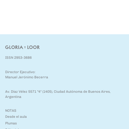
Anterior
Siguie
ISSN 2953-3686
Director Ejecutivo:
Manuel Jerónimo Becerra
Av. Díaz Vélez 5571 "4" (1405), Ciudad Autónoma de Buenos Aires,
Argentina
NOTAS
Desde el aula
Plumas