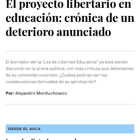
El proyecto libertario en
educación: crónica de un
deterioro anunciado
El borrador del la “Ley de Libertad Educativa” ya está siendo
discutido en la arena pública, con más críticos que defensores
de su contenido concreto. ¿Cuáles podrían ser las
consecuencias derivadas de su aprobación?
Por:
Alejandro Morduchowicz
Fotografía cortesía de Nadia Jiménez
DESDE EL AULA