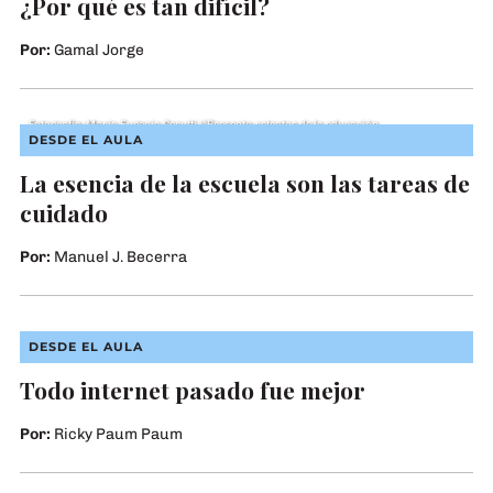
¿Por qué es tan difícil?
Por:
Gamal Jorge
Fotografía: María Eugenia Cerutti (“Presente: retratos de la educación
argentina”)
DESDE EL AULA
La esencia de la escuela son las tareas de
cuidado
Por:
Manuel J. Becerra
Fotografía: Laura Frydenberg. En Instagram: @ojo.de.tiza
DESDE EL AULA
Todo internet pasado fue mejor
Por:
Ricky Paum Paum