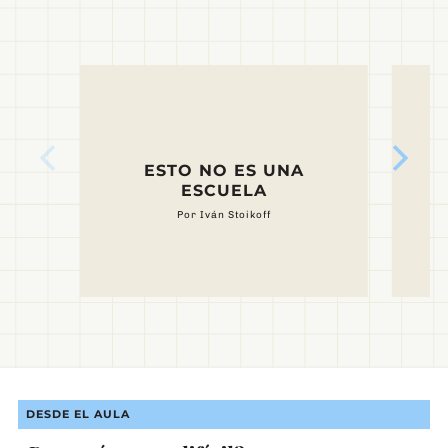
ESTO NO ES UNA
ESCUELA
Por Iván Stoikoff
Foto: Mónica Hasenberg
DESDE EL AULA