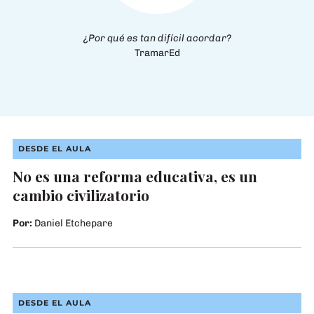
¿Por qué es tan difícil acordar?
TramarEd
DESDE EL AULA
No es una reforma educativa, es un
cambio civilizatorio
Por:
Daniel Etchepare
Fotografía: Laura Frydenberg. En Instagram: @ojo.de.tiza
DESDE EL AULA