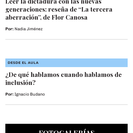
Leer la dictadura con las nuevas
generaciones: reseña de “La tercera
aberración”, de Flor Canosa
Por:
Nadia Jiménez
Fotografía: Laura Frydenberg. En Instagram: @ojo.de.tiza
DESDE EL AULA
¿De qué hablamos cuando hablamos de
inclusión?
Por:
Ignacio Budano
FOTOGALERÍAS