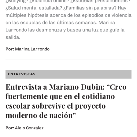
¿Bullying? ¿Violencia online? ¿Escuelas prescindentes?
¿Salud mental estallada? ¿Familias sin palabras? Hay
múltiples hipótesis acerca de los episodios de violencia
en las escuelas de las últimas semanas. Marina
Larrondo las desmenuza y busca una luz que guíe la
salida.
Por:
Marina Larrondo
Fotografía cortesía de Mariano Dubin
ENTREVISTAS
Entrevista a Mariano Dubin: “Creo
fuertemente que en el cotidiano
escolar sobrevive el proyecto
moderno de nación”
Por:
Alejo González