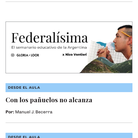
Ilustración: Japo (Diego A. Yamasato) para Revista Anfibia
DESDE EL AULA
Con los pañuelos no alcanza
Por:
Manuel J. Becerra
Salvador Dalí, “La persistencia de la memoria” (1931)
DESDE EL AULA