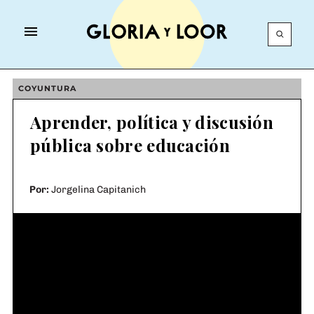
Gloria y Loor
NOTAS
Skip
COYUNTURA
to
NEWSLETTERS
Aprender, política y discusión
content
pública sobre educación
GALERÍAS
NOSOTRXS
Por:
Jorgelina Capitanich
COOPERADORA