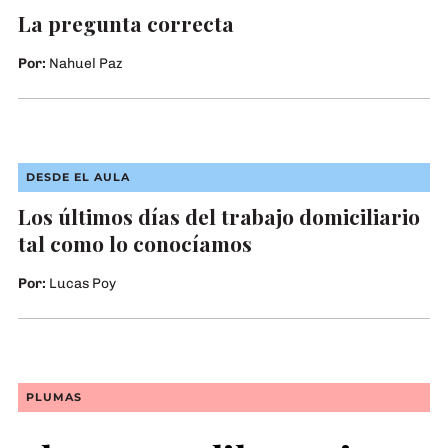
La pregunta correcta
Por:
Nahuel Paz
Fotografía: Laura Frydenberg. En Instagram: @ojo.de.tiza
DESDE EL AULA
Los últimos días del trabajo domiciliario
tal como lo conocíamos
Por:
Lucas Poy
PLUMAS